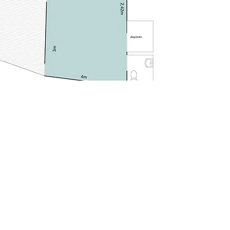
Para enviar uma proposta,
preencha o formulário abaixo:
quero expor na Vírgula!