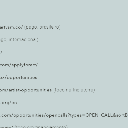
artvsm.co/
(pago, brasileiro)
ago, internacional)
m/
.com/applyforart/
dex/opportunities
com/artist-opportunities
(foco na Inglaterra)
s.org/en
ct.com/opportunities/opencalls?types=OPEN_CALL&sortB
grants/
(foco em financiamento)