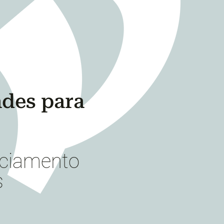
des para
nciamento
s