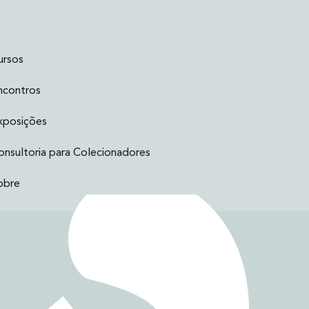
ursos
ncontros
xposições
onsultoria para Colecionadores
obre