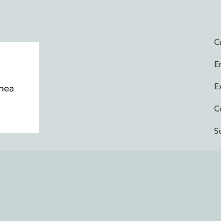
C
E
E
C
S