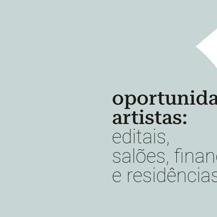
oportunida
artistas:
editais,
salões, fina
e residência