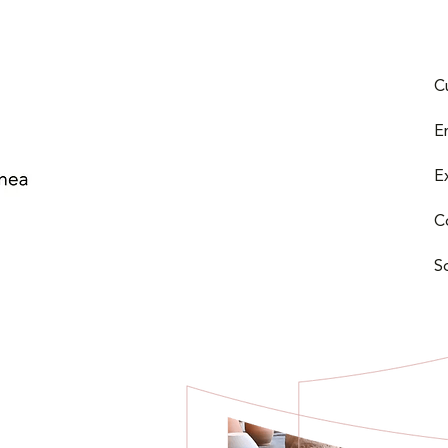
C
E
E
C
S