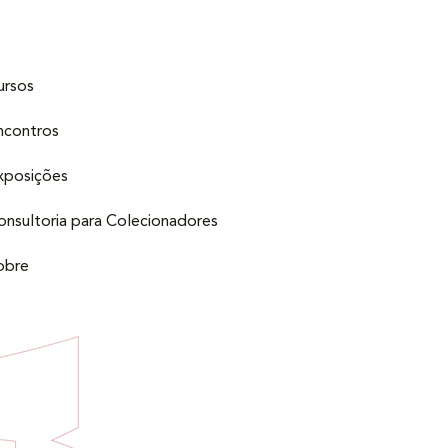
ursos
ncontros
xposições
onsultoria para Colecionadores
obre