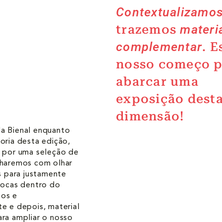
Contextualizamo
trazemos
materi
complementar
. E
nosso começo p
abarcar uma
exposição dest
dimensão!
a Bienal enquanto
oria desta edição,
a por uma seleção de
lharemos com olhar
as para justamente
rocas dentro do
os e
e e depois, material
ra ampliar o nosso